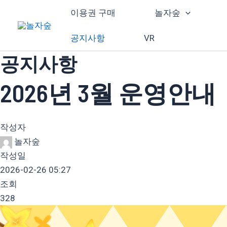
콘
이용권 구매
놀자숲
텐
츠
공지사항
VR
로
공지사항
건
너
2026년 3월 운영안내
뛰
기
작성자
놀자숲
작성일
2026-02-26 05:27
조회
328