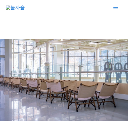
콘
Mai
텐
Men
츠
로
건
너
뛰
기