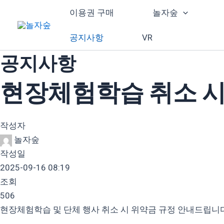
콘
이용권 구매
놀자숲
텐
츠
공지사항
VR
로
공지사항
건
너
현장체험학습 취소 시
뛰
기
작성자
놀자숲
작성일
2025-09-16 08:19
조회
506
현장체험학습 및 단체 행사 취소 시 위약금 규정 안내드립니다