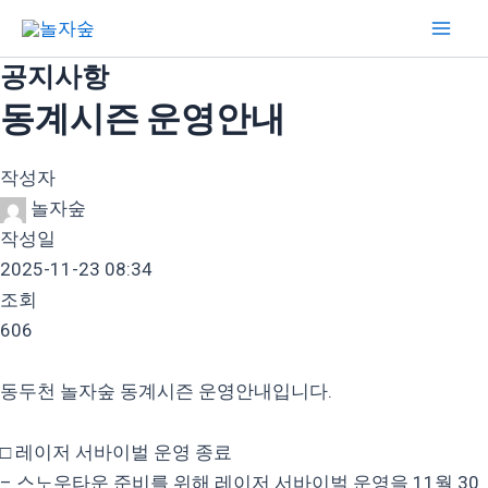
콘
Mai
텐
Men
공지사항
츠
로
동계시즌 운영안내
건
너
작성자
뛰
놀자숲
기
작성일
2025-11-23 08:34
조회
606
동두천 놀자숲 동계시즌 운영안내입니다.
□ 레이저 서바이벌 운영 종료
– 스노우타운 준비를 위해 레이저 서바이벌 운영을 11월 30