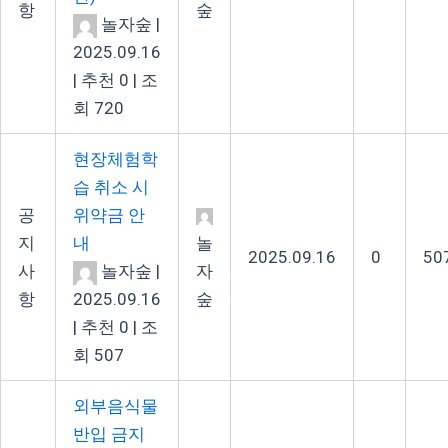
항
숲
놀자숲
|
2025.09.16
|
추천 0
|
조
회 720
현장체험학
습 취소 시
공
위약금 안
지
내
놀
2025.09.16
0
50
사
놀자숲
|
자
항
2025.09.16
숲
|
추천 0
|
조
회 507
외부음식물
반입 금지