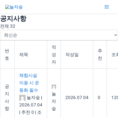
콘
Mai
텐
Men
공지사항
츠
로
전체 32
건
너
작
뛰
번
추
제목
성
작성일
조
기
호
천
자
체험시설
이용 시 운
공
동화 필수
지
놀
놀자숲
|
2026.07.04
0
12
사
자
2026.07.04
항
숲
|
추천 0
|
조