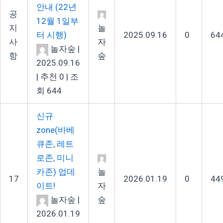
안내 (22년
공
12월 1일부
지
놀
터 시행)
2025.09.16
0
64
사
자
놀자숲
|
항
숲
2025.09.16
|
추천 0
|
조
회 644
신규
zone(바베
큐존, 레트
로존, 미니
카존) 업데
놀
17
2026.01.19
0
44
이트!
자
놀자숲
|
숲
2026.01.19