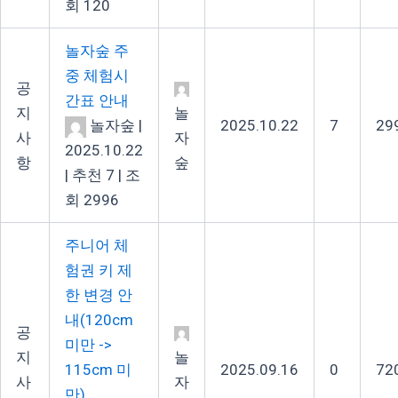
회 120
놀자숲 주
중 체험시
공
간표 안내
지
놀
놀자숲
|
2025.10.22
7
29
사
자
2025.10.22
항
숲
|
추천 7
|
조
회 2996
주니어 체
험권 키 제
한 변경 안
내(120cm
공
미만 ->
지
놀
115cm 미
2025.09.16
0
72
사
자
만)